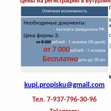
Цены на регистрацию в Бутурлин
Отличная возможность
В
Необходимые документы:
а
- паспорта гражданина РФ;
Цена формы 3:
О
от 8 000
рублей - 1 человек (90 дней)
от 7 000
рублей - 1 человек
Бесплатно
дети до 18 лет
В
kupi.propisku@gmail.com
Тел. 7-937-796-30-96