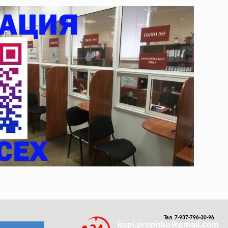
Тел. 7-937-796-30-96
kupi.propisku@gmail.com