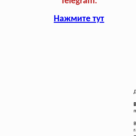
Telegram:
Нажмите тут
В
п
г